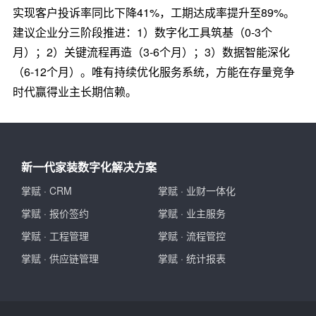
实现客户投诉率同比下降41%，工期达成率提升至89%。
建议企业分三阶段推进：1）数字化工具筑基（0-3个
月）；2）关键流程再造（3-6个月）；3）数据智能深化
（6-12个月）。唯有持续优化服务系统，方能在存量竞争
时代赢得业主长期信赖。
新一代家装数字化解决方案
掌赋
·
CRM
掌赋
·
业财一体化
掌赋
·
报价签约
掌赋
·
业主服务
掌赋
·
工程管理
掌赋
·
流程管控
掌赋
·
供应链管理
掌赋
·
统计报表