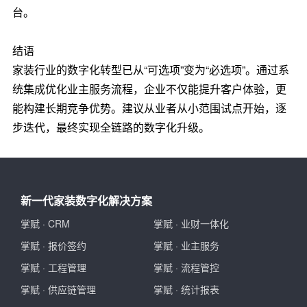
台。
结语
家装行业的数字化转型已从“可选项”变为“必选项”。通过系
统集成优化业主服务流程，企业不仅能提升客户体验，更
能构建长期竞争优势。建议从业者从小范围试点开始，逐
步迭代，最终实现全链路的数字化升级。
新一代家装数字化解决方案
掌赋
·
CRM
掌赋
·
业财一体化
掌赋
·
报价签约
掌赋
·
业主服务
掌赋
·
工程管理
掌赋
·
流程管控
掌赋
·
供应链管理
掌赋
·
统计报表